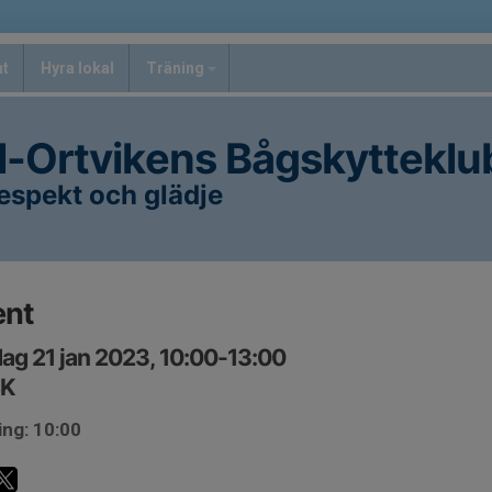
nt
Hyra lokal
Träning
l-Ortvikens Bågskytteklu
spekt och glädje
ent
ag 21 jan 2023, 10:00-13:00
K
ing: 10:00