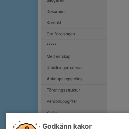
Bildgalleri
Dokument
Kontakt
Om föreningen
*****
Medlemskap
Utbildningsmaterial
Antidopningspolicy
Föreningsstruktur
Personuppgifter
Karta
Godkänn kakor