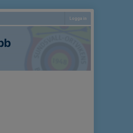
Logga in
bb