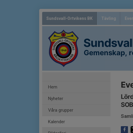
Sundsvall-Ortvikens BK
Tävling
Eve
Sundsval
Gemenskap, re
Ev
Hem
Lörd
Nyheter
SOB
Våra grupper
Saml
Kalender