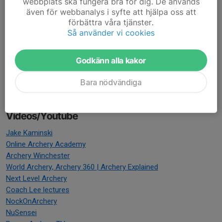
webbplats ska fungera bra för dig. De används
kapning av ACE pil. Resten av ändringarna är språkliga och lite
även för webbanalys i syfte att hjälpa oss att
bättre bildkvalitet.
förbättra våra tjänster.
Archer's Reference på svenska
Så använder vi cookies
Online Archery Academy
Godkänn alla kakor
Easton Arrow Tuning Guide
Texas Archery
Bara nödvändiga
Tuning Guides
Tuning for Tens 2018
Videos/Youtube
Jake Kaminski
Online Archery Academy
Archery Winchester
World Archery, Archery 360 | Archery Explained
Next Level Archery
Coach Lee lectures
NockOnArchery
NuSensei