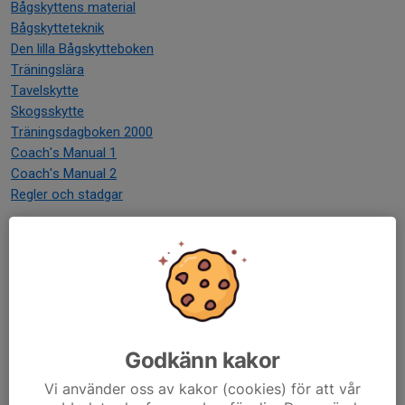
Bågskyttens material
Bågskytteteknik
Den lilla Bågskytteboken
Träningslära
Tavelskytte
Skogsskytte
Träningsdagboken 2000
Coach's Manual 1
Coach's Manual 2
Regler och stadgar
Bågskytte för alla
iPhone
Android
Övrigt
Archer's Reference
en pdf som täcker det mesta. Senaste
Godkänn kakor
revisionen är 5 och finns endast på engelska medan revision 4
Vi använder oss av kakor (cookies) för att vår
finns på svenska. Den enda stora skillnaden är kapitlet angående