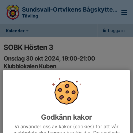
Sundsvall-Ortvikens Bågskytteklubb
Tävling
Logga in
Kalender
SOBK Hösten 3
Onsdag 30 okt 2024, 19:00-21:00
Klubblokalen Kuben
Samling: 19:00
Inbjudan till Kvällstävling SOBK hösten 3 2024.pdf
Godkänn kakor
Vi använder oss av kakor (cookies) för att vår
webbplats ska fungera bra för dig. De används