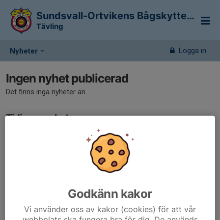
Sundsvall-Ortvikens Bågskytteklubb
Tävling
Logga in
Nyheter
Ingen nyhet publicerad
Det finns inga nyheter än.
Tidigare nyheter
Det finns inga tidigare nyheter
Godkänn kakor
Vi använder oss av kakor (cookies) för att vår
webbplats ska fungera bra för dig. De används